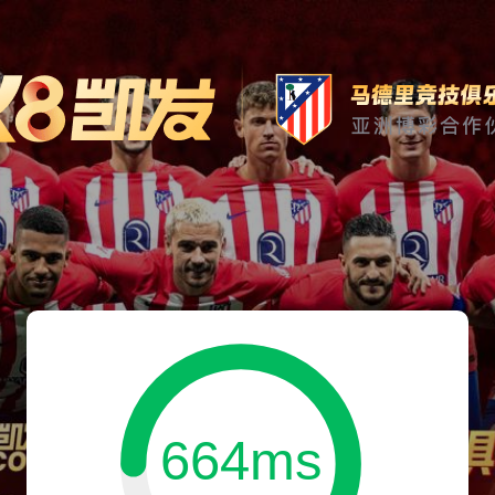
664ms